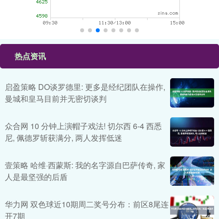
热点资讯
启盈策略 DO谈罗德里: 更多是经纪团队在操作,
曼城和皇马目前并无密切谈判
众合网 10 分钟上演帽子戏法! 切尔西 6-4 西悉
尼, 佩德罗斩获满分, 两人发挥低迷
壹策略 哈维·西蒙斯: 我的名字源自巴萨传奇, 家
人是最坚强的后盾
华力网 双色球近10期周二奖号分布：前区8尾连
开7期