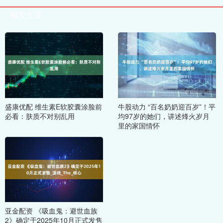
相关文章
盛康优配 维生素E软胶囊涂脸前
牛股动力 “百名奶奶迎百岁”！平
必看：肤质不对别乱用
均97岁的她们，讲述烽火岁月
里的家国情怀
亚金配资 《吸血鬼：避世血族
2》确定于2025年10月正式发售