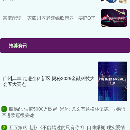
富豪配资 一家四川养老院锦欣康养，要IPO了
推荐资讯
广州典丰 走进金科新区 揭秘2025金融科技大
会五大亮点
股易配 估值5000万欧起! 米体: 尤文有意格林伍德, 马赛能
1
否进欧冠很关键
五五策略 电影《不能错过的只有你2》口碑爆棚 现实爱情
2