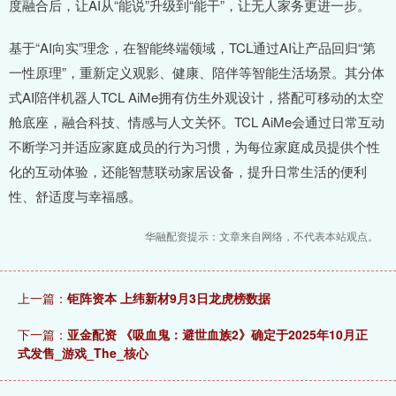
度融合后，让AI从“能说”升级到“能干”，让无人家务更进一步。
基于“AI向实”理念，在智能终端领域，TCL通过AI让产品回归“第
一性原理”，重新定义观影、健康、陪伴等智能生活场景。其分体
式AI陪伴机器人TCL AiMe拥有仿生外观设计，搭配可移动的太空
舱底座，融合科技、情感与人文关怀。TCL AiMe会通过日常互动
不断学习并适应家庭成员的行为习惯，为每位家庭成员提供个性
化的互动体验，还能智慧联动家居设备，提升日常生活的便利
性、舒适度与幸福感。
华融配资提示：文章来自网络，不代表本站观点。
上一篇：
钜阵资本 上纬新材9月3日龙虎榜数据
下一篇：
亚金配资 《吸血鬼：避世血族2》确定于2025年10月正
式发售_游戏_The_核心