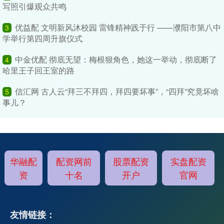
写照引爆观众共鸣
优益配 文明新风沐校园 雷锋精神践于行 ——濮阳市第八中
3
学举行第四周升旗仪式
中金优配 彻底无望：梅根狠角色，她这一举动，彻底断了
4
哈里王子回王室的路
信汇网 古人云“拜三不拜四，拜四要坏事”，“四拜”究竟坏啥
5
事儿？
华融配
配资网前
股票配资
实盘配资
资
十名
开户
官网
友情链接：