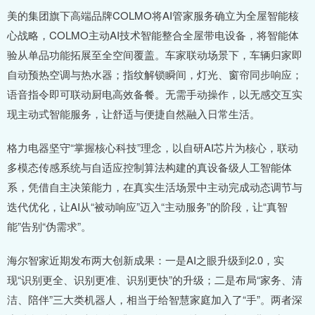
美的集团旗下高端品牌COLMO将AI管家服务确立为全屋智能核
心战略，COLMO主动AI技术智能整合全屋带电设备，将智能体
验从单品功能拓展至全空间覆盖。车家联动场景下，车辆归家即
自动预热空调与热水器；指纹解锁瞬间，灯光、窗帘同步响应；
语音指令即可联动厨电高效备餐。无需手动操作，以无感交互实
现主动式智能服务，让舒适与便捷自然融入日常生活。
格力电器坚守“掌握核心科技”理念，以自研AI芯片为核心，联动
多模态传感系统与自适应控制算法构建的真设备级人工智能体
系，凭借自主决策能力，在真实生活场景中主动完成动态调节与
迭代优化，让AI从“被动响应”迈入“主动服务”的阶段，让“真智
能”告别“伪需求”。
海尔智家近期发布两大创新成果：一是AI之眼升级到2.0，实
现“识别更全、识别更准、识别更快”的升级；二是布局“家务、清
洁、陪伴”三大类机器人，相当于给智慧家庭加入了“手”。两者深