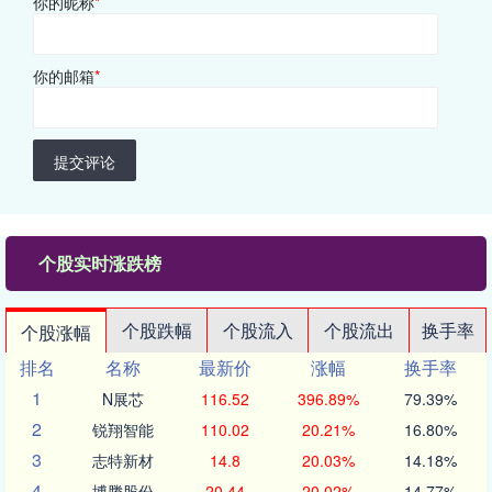
你的昵称
*
你的邮箱
*
提交评论
个股实时涨跌榜
个股跌幅
个股流入
个股流出
换手率
个股涨幅
排名
名称
最新价
涨幅
换手率
1
N展芯
116.52
396.89%
79.39%
2
锐翔智能
110.02
20.21%
16.80%
3
志特新材
14.8
20.03%
14.18%
4
博腾股份
20.44
20.02%
14.77%