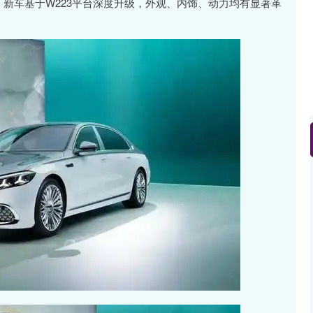
车。新车基于W223平台深度升级，外观、内饰、动力均有显著革