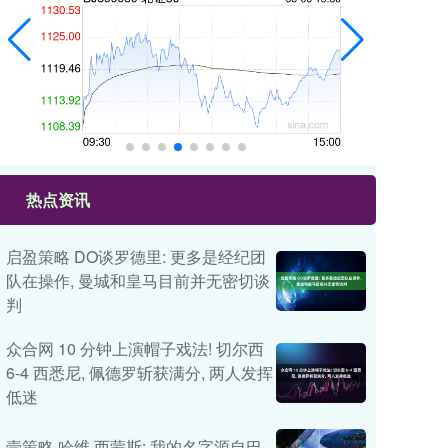
热点资讯
启盈策略 DO谈罗德里: 更多是经纪团
队在操作, 曼城和皇马目前并无密切谈
判
众合网 10 分钟上演帽子戏法! 切尔西
6-4 西悉尼, 佩德罗斩获满分, 两人发挥
低迷
壹策略 哈维·西蒙斯: 我的名字源自巴