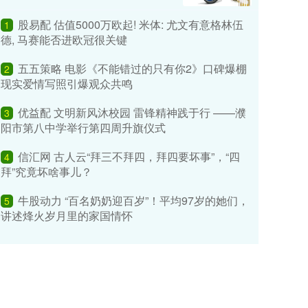
股易配 估值5000万欧起! 米体: 尤文有意格林伍
1
德, 马赛能否进欧冠很关键
五五策略 电影《不能错过的只有你2》口碑爆棚
2
现实爱情写照引爆观众共鸣
优益配 文明新风沐校园 雷锋精神践于行 ——濮
3
阳市第八中学举行第四周升旗仪式
信汇网 古人云“拜三不拜四，拜四要坏事”，“四
4
拜”究竟坏啥事儿？
牛股动力 “百名奶奶迎百岁”！平均97岁的她们，
5
讲述烽火岁月里的家国情怀