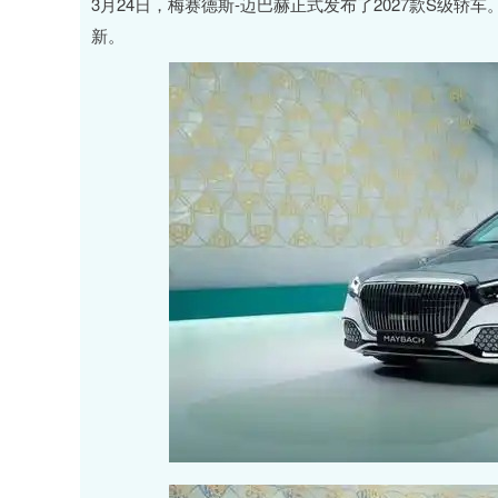
3月24日，梅赛德斯-迈巴赫正式发布了2027款S级轿
新。