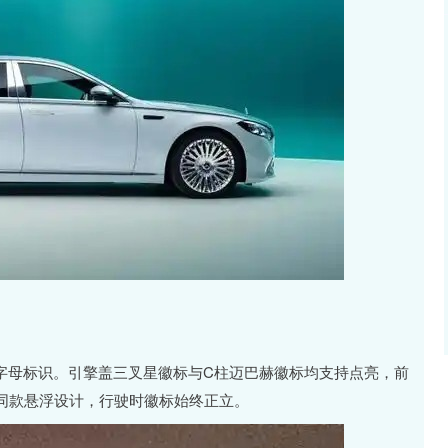
字母标识。引擎盖三叉星徽标与C柱迈巴赫徽标均支持点亮，前
同款悬浮设计，行驶时徽标始终正立。