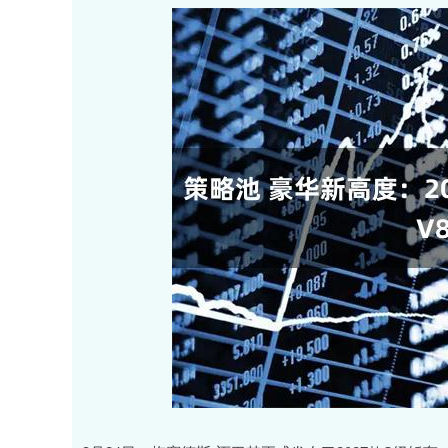
沪深300
4651.31
.08
-0.24%
-6.85
-0.