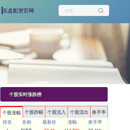
实盘配资官网
个股实时涨跌榜
个股跌幅
个股流入
个股流出
换手率
个股涨幅
排名
名称
最新价
涨幅
换手率
1