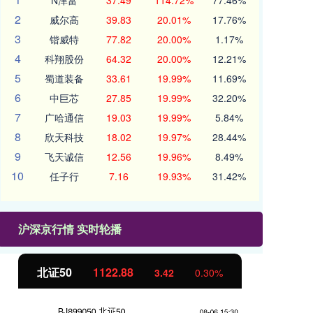
N津富
37.49
114.72%
77.46%
2
威尔高
39.83
20.01%
17.76%
3
锴威特
77.82
20.00%
1.17%
4
科翔股份
64.32
20.00%
12.21%
5
蜀道装备
33.61
19.99%
11.69%
6
中巨芯
27.85
19.99%
32.20%
7
广哈通信
19.03
19.99%
5.84%
8
欣天科技
18.02
19.97%
28.44%
9
飞天诚信
12.56
19.96%
8.49%
10
任子行
7.16
19.93%
31.42%
沪深京行情 实时轮播
创业板指
3515.56
基
-19.58
-0.55%