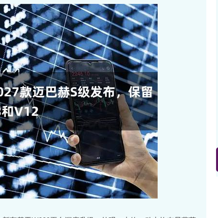
北证50
1122.88
15%
3.42
0.30%