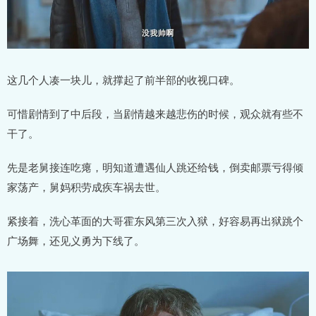
这几个人凑一块儿，就撑起了前半部的收视口碑。
可惜剧情到了中后段，当剧情越来越悲伤的时候，观众就有些不
干了。
先是老舅接连吃瘪，明知道遭遇仙人跳还给钱，倒卖邮票亏得倾
家荡产，舅妈积劳成疾车祸去世。
紧接着，洗心革面的大哥霍东风第三次入狱，好容易再出狱跳个
广场舞，还见义勇为下线了。