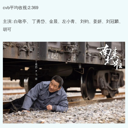
cvb平均收视:2.369
主演: 白敬亭、 丁勇岱、金晨、左小青、 刘钧、姜妍、刘冠麟、
胡可