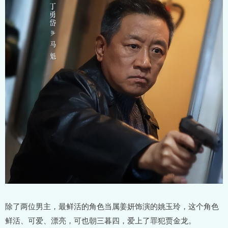
除了两位男主，最鲜活的角色当属姜妍饰演的姚玉玲，这个角色
鲜活、可爱、漂亮，可也朝三暮四，爱上了罪犯贾金龙。