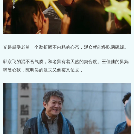
光是感受老舅一个劲折腾不内耗的心态，观众就能多吃两碗饭。
郭京飞的混不吝气质，和老舅有着天然的契合度。王佳佳的舅妈
嘴硬心软，陈明昊的姐夫又倒霉又仗义，