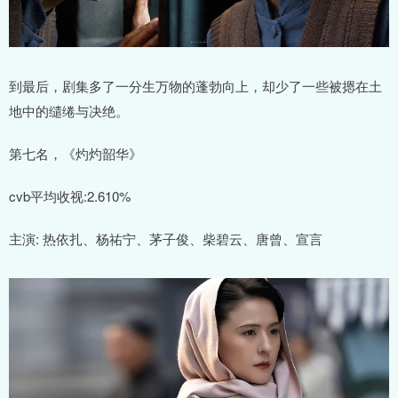
到最后，剧集多了一分生万物的蓬勃向上，却少了一些被摁在土
地中的缱绻与决绝。
第七名，《灼灼韶华》
cvb平均收视:2.610%
主演: 热依扎、杨祐宁、茅子俊、柴碧云、唐曾、宣言