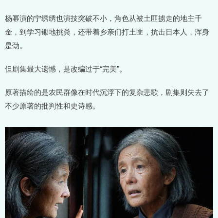
杨幂演的宁绣绣也演技突破不小，角色从被土匪掳走的地主千
金，到学习锄地挑粪，还带着乡亲们打土匪，抗击日本人，浑身
是劲。
但剧集最大遗憾，是改编过于“完美”。
原著描绘的是农民群像在时代沉浮下的复杂悲歌，剧集则失去了
不少原著的批判性和史诗感。