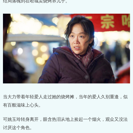
结局落魄到在哈城卖烧烤养儿子。
当大力带着年轻爱人走过她的烧烤摊，当年的爱人久别重逢，似
有百般滋味上心头。
可姚玉玲转身离开，眼含热泪从地上捡起一个烟火，观众又没法
讨厌这个角色。