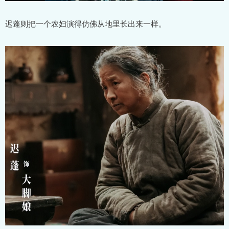
迟蓬则把一个农妇演得仿佛从地里长出来一样。