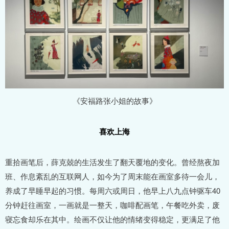
《安福路张小姐的故事》
喜欢上海
重拾画笔后，薛克兢的生活发生了翻天覆地的变化。曾经熬夜加
班、作息紊乱的互联网人，如今为了周末能在画室多待一会儿，
养成了早睡早起的习惯。每周六或周日，他早上八九点钟驱车40
分钟赶往画室，一画就是一整天，咖啡配画笔，午餐吃外卖，废
寝忘食却乐在其中。绘画不仅让他的情绪变得稳定，更满足了他