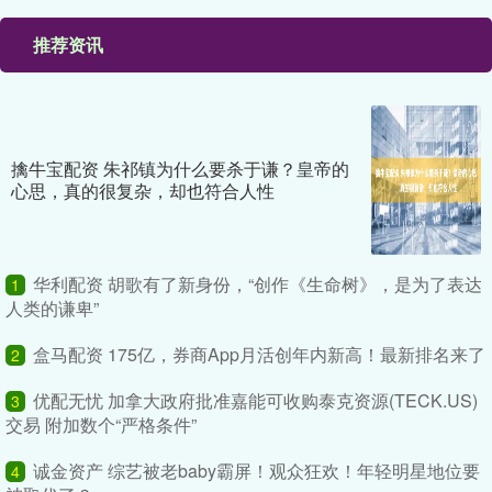
推荐资讯
擒牛宝配资 朱祁镇为什么要杀于谦？皇帝的
心思，真的很复杂，却也符合人性
华利配资 胡歌有了新身份，“创作《生命树》，是为了表达
1
人类的谦卑”
盒马配资 175亿，券商App月活创年内新高！最新排名来了
2
优配无忧 加拿大政府批准嘉能可收购泰克资源(TECK.US)
3
交易 附加数个“严格条件”
诚金资产 综艺被老baby霸屏！观众狂欢！年轻明星地位要
4