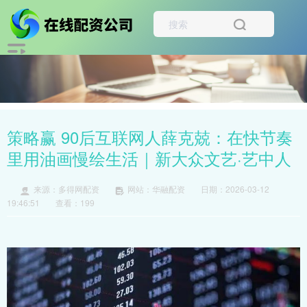
策略赢 90后互联网人薛克兢：在快节奏
里用油画慢绘生活｜新大众文艺·艺中人
来源：多得网配资
网站：华融配资
日期：2026-03-12
19:46:51
查看：199