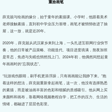
重拾画笔
薛克兢与绘画的缘分，始于童年的素描课。小学时，他跟着美术
老师接触素描，直到初中学业压力渐增，画笔才被悄悄收进了抽
屉，这一放，就是近20年。
2020年，薛克兢从武汉家乡来到上海，一头扎进互联网行业快节
奏，他的日常被产品策略、功能迭代、项目进度填满，熬夜加班
是常态，焦虑与失眠也悄然找上门。2024年初，他偶然间想起童
年画画时的“忘我状态”。
“玩游戏伤眼睛，刷手机更添浮躁，只有画画能让我静下来。”抱
着这样的想法，薛克兢重新拿起画笔，这一次，他没有选择熟悉
的素描，而是被油画丰富的色彩和细腻的质感吸引。他从网上买
来颜料和画布，靠着网络视频教程自学，把工作的压力、生活的
情绪，都融进了层层色彩里。