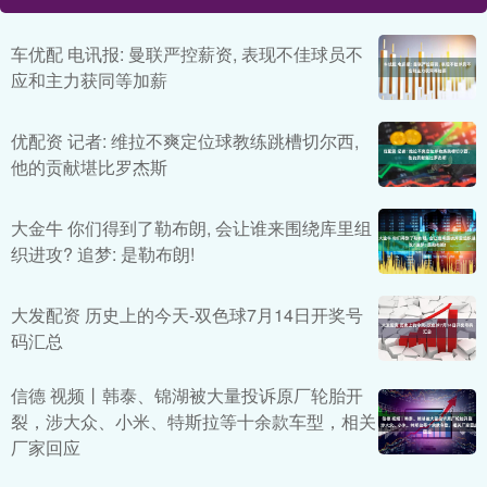
车优配 电讯报: 曼联严控薪资, 表现不佳球员不
应和主力获同等加薪
优配资 记者: 维拉不爽定位球教练跳槽切尔西,
他的贡献堪比罗杰斯
大金牛 你们得到了勒布朗, 会让谁来围绕库里组
织进攻? 追梦: 是勒布朗!
大发配资 历史上的今天-双色球7月14日开奖号
码汇总
信德 视频丨韩泰、锦湖被大量投诉原厂轮胎开
裂，涉大众、小米、特斯拉等十余款车型，相关
厂家回应