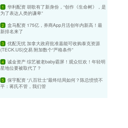
华利配资 胡歌有了新身份，“创作《生命树》，是
1
为了表达人类的谦卑”
盒马配资 175亿，券商App月活创年内新高！最
2
新排名来了
优配无忧 加拿大政府批准嘉能可收购泰克资源
3
(TECK.US)交易 附加数个“严格条件”
诚金资产 综艺被老baby霸屏！观众狂欢！年轻明
4
星地位要被取代了？
保宇配资 “八百壮士”最终结局如何？陈总愤愤不
5
平：蒋氏不管，我们管