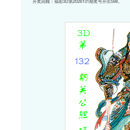
开奖回顾：福彩3D第2026131期奖号开出598。