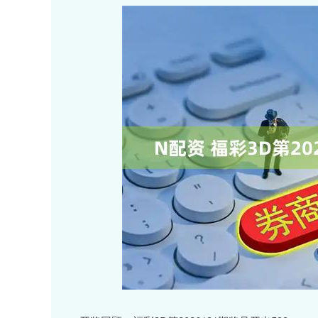
上证指数
3940.04
.40
2.13%
39.68
1.