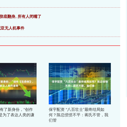
”彻底翻身, 所有人闭嘴了
尼亚无人机事件
歌有了新身份，“创作
保宇配资 “八百壮士”最终结局如
是为了表达人类的谦
何？陈总愤愤不平：蒋氏不管，我
们管