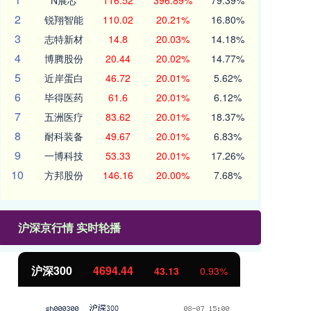
N展芯
116.52
396.89%
79.39%
2
锐翔智能
110.02
20.21%
16.80%
3
志特新材
14.8
20.03%
14.18%
4
博腾股份
20.44
20.02%
14.77%
5
近岸蛋白
46.72
20.01%
5.62%
6
毕得医药
61.6
20.01%
6.12%
7
五洲医疗
83.62
20.01%
18.37%
8
耐科装备
49.67
20.01%
6.83%
9
一博科技
53.33
20.01%
17.26%
10
方邦股份
146.16
20.00%
7.68%
沪深京行情 实时轮播
沪深300
4694.44
北
43.13
0.93%