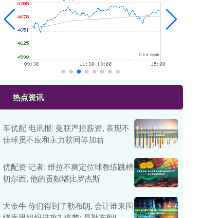
热点资讯
车优配 电讯报: 曼联严控薪资, 表现不
佳球员不应和主力获同等加薪
优配资 记者: 维拉不爽定位球教练跳槽
切尔西, 他的贡献堪比罗杰斯
大金牛 你们得到了勒布朗, 会让谁来围
绕库里组织进攻? 追梦: 是勒布朗!