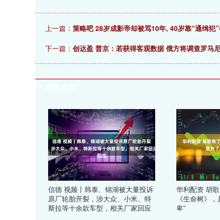
上一篇：
策略吧 28岁成影帝却被骂10年, 40岁靠“通缉犯
下一篇：
创达盈 普京：若获得客观数据 俄方将调查罗马
相关文章
信德 视频丨韩泰、锦湖被大量投诉
华利配资 胡
原厂轮胎开裂，涉大众、小米、特
《生命树》，
斯拉等十余款车型，相关厂家回应
卑”