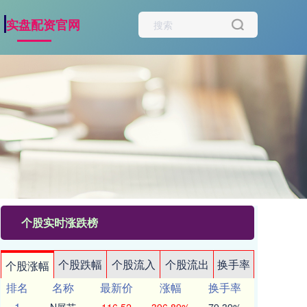
实盘配资官网
个股实时涨跌榜
个股跌幅
个股流入
个股流出
换手率
个股涨幅
排名
名称
最新价
涨幅
换手率
1