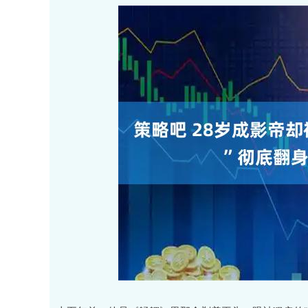
深证成指
14311.01
.68
1.02%
200.89
1