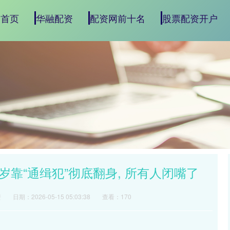
首页
华融配资
配资网前十名
股票配资开户
40岁靠“通缉犯”彻底翻身, 所有人闭嘴了
资
日期：2026-05-15 05:03:38
查看：170