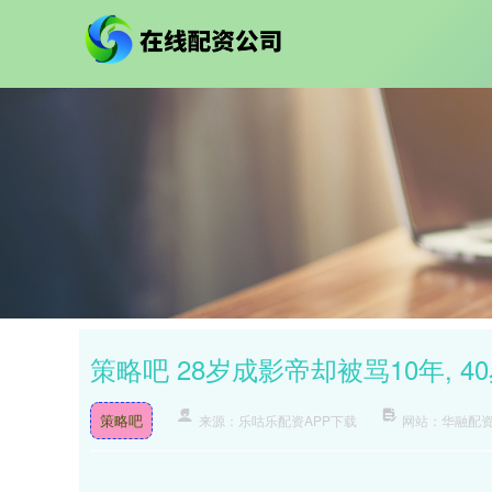
策略吧 28岁成影帝却被骂10年, 
策略吧
来源：乐咕乐配资APP下载
网站：华融配