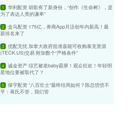
华利配资 胡歌有了新身份，“创作《生命树》，是
1
为了表达人类的谦卑”
盒马配资 175亿，券商App月活创年内新高！最
2
新排名来了
优配无忧 加拿大政府批准嘉能可收购泰克资源
3
(TECK.US)交易 附加数个“严格条件”
诚金资产 综艺被老baby霸屏！观众狂欢！年轻明
4
星地位要被取代了？
保宇配资 “八百壮士”最终结局如何？陈总愤愤不
5
平：蒋氏不管，我们管