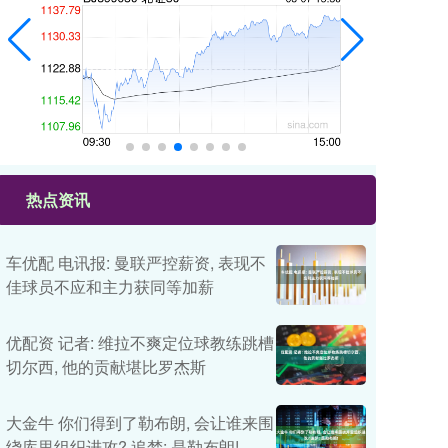
热点资讯
车优配 电讯报: 曼联严控薪资, 表现不
佳球员不应和主力获同等加薪
优配资 记者: 维拉不爽定位球教练跳槽
切尔西, 他的贡献堪比罗杰斯
大金牛 你们得到了勒布朗, 会让谁来围
绕库里组织进攻? 追梦: 是勒布朗!