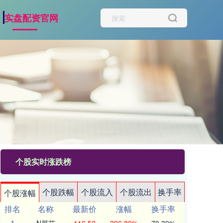
实盘配资官网
个股实时涨跌榜
个股跌幅
个股流入
个股流出
换手率
个股涨幅
排名
名称
最新价
涨幅
换手率
1