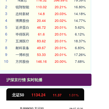
N展芯
116.52
396.89%
79.39%
2
锐翔智能
110.02
20.21%
16.80%
3
志特新材
14.8
20.03%
14.18%
4
博腾股份
20.44
20.02%
14.77%
5
近岸蛋白
46.72
20.01%
5.62%
6
毕得医药
61.6
20.01%
6.12%
7
五洲医疗
83.62
20.01%
18.37%
8
耐科装备
49.67
20.01%
6.83%
9
一博科技
53.33
20.01%
17.26%
10
方邦股份
146.16
20.00%
7.68%
沪深京行情 实时轮播
北证50
1134.24
创
11.37
1.01%