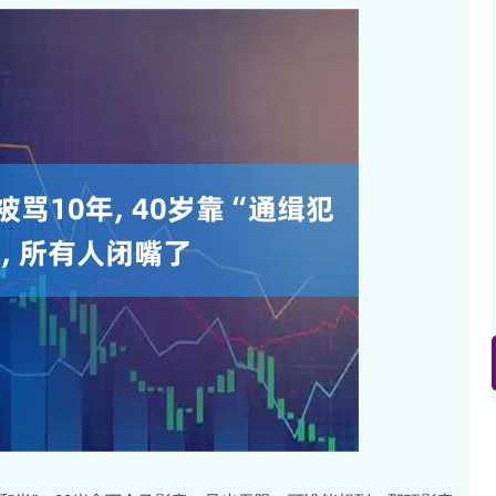
沪深300
4694.44
.42%
43.13
0.93%