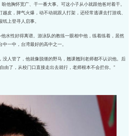
天”，盼他胸怀宽广、干一番大事。可这小子从小就跟他爸对着干。
打越皮，脾气火爆，动不动就跟人打架，还经常逃课去打游戏、
报纸上登寻人启事。
—他水性好得离谱。游泳队的教练一眼相中他，练着练着，居然
台中一中，台湾最好的高中之一。
，没人管了，他就像脱缰的野马，翘课翘到老师都不认识他。后
自由了，从校门口直接走出去就行，老师根本不会拦你。”