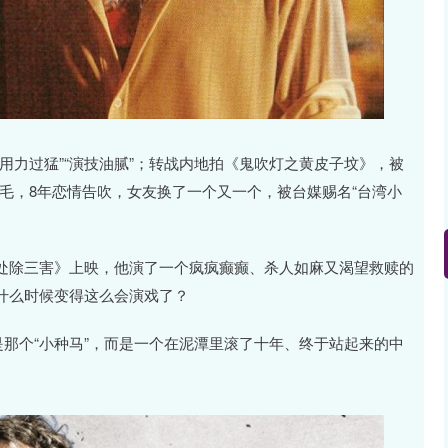
用力过猛”“演技油腻”；转战内地拍《鬼吹灯之黄皮子坟》，被
鸡毛，8年恋情告吹，女友换了一个又一个，被台媒赐名“台湾小
处除三害》上映，他演了一个疯疯癫癫、杀人如麻又渴望救赎的
什么时候变得这么会演戏了？
是那个“小种马”，而是一个在泥潭里滚了十年、终于站起来的中