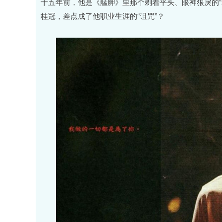
十五年前，他是《艋舺》里那个剃着平头、眼神狠戾的“
桂冠，差点成了他职业生涯的“诅咒”？