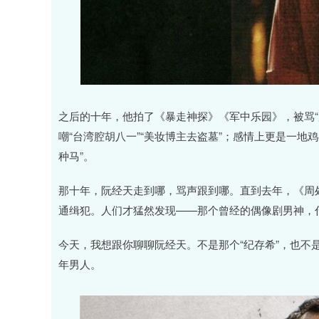
之后的十年，他拍了《暴走神探》《军中乐园》，被骂“
嘲“台湾腔胡八一”“美妆博主去盗墓”；感情上更是一地
种马”。
那十年，阮经天走到哪，骂声跟到哪。直到去年，《周
通缉犯。人们才猛然发现——那个曾经的偶像剧男神，
今天，我想跟你聊聊阮经天。不是那个“纪存希”，也不
年男人。