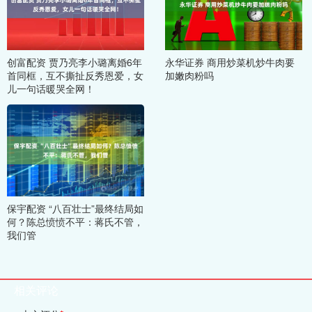
创富配资 贾乃亮李小璐离婚6年
永华证券 商用炒菜机炒牛肉要
首同框，互不撕扯反秀恩爱，女
加嫩肉粉吗
儿一句话暖哭全网！
保宇配资 “八百壮士”最终结局如
何？陈总愤愤不平：蒋氏不管，
我们管
相关评论