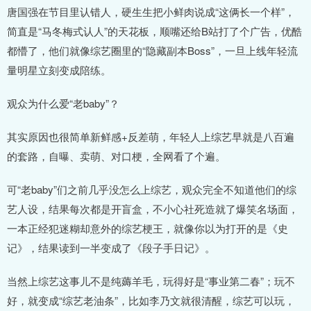
唐国强在节目里认错人，硬生生把小鲜肉说成“这俩长一个样”，
简直是“马冬梅式认人”的天花板，顺嘴还给B站打了个广告，优酷
都懵了，他们就像综艺圈里的“隐藏副本Boss”，一旦上线年轻流
量明星立刻变成陪练。
观众为什么爱“老baby”？
其实原因也很简单新鲜感+反差萌，年轻人上综艺早就是八百遍
的套路，自曝、卖萌、对口梗，全网看了个遍。
可“老baby”们之前几乎没怎么上综艺，观众完全不知道他们的综
艺人设，结果每次都是开盲盒，不小心社死造就了爆笑名场面，
一本正经犯迷糊却意外的综艺梗王，就像你以为打开的是《史
记》，结果读到一半变成了《段子手日记》。
当然上综艺这事儿不是纯薅羊毛，玩得好是“事业第二春”；玩不
好，就变成“综艺老油条”，比如李乃文就很清醒，综艺可以玩，