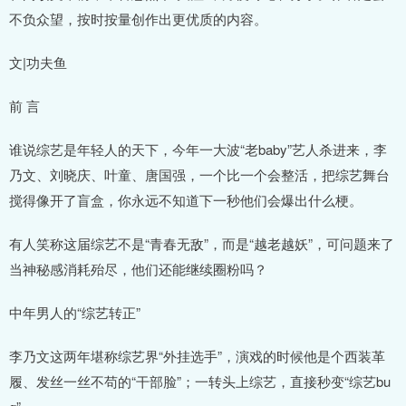
不负众望，按时按量创作出更优质的内容。
文|功夫鱼
前 言
谁说综艺是年轻人的天下，今年一大波“老baby”艺人杀进来，李
乃文、刘晓庆、叶童、唐国强，一个比一个会整活，把综艺舞台
搅得像开了盲盒，你永远不知道下一秒他们会爆出什么梗。
有人笑称这届综艺不是“青春无敌”，而是“越老越妖”，可问题来了
当神秘感消耗殆尽，他们还能继续圈粉吗？
中年男人的“综艺转正”
李乃文这两年堪称综艺界“外挂选手”，演戏的时候他是个西装革
履、发丝一丝不苟的“干部脸”；一转头上综艺，直接秒变“综艺bu