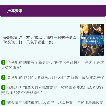
推荐资讯
海会配资 许世友：“成武，我打一只豹子送给
你”又说，打一只兔子送张、姚
华利配资 胡歌有了新身份，“创作《生命树》，是为了表达
1
人类的谦卑”
盒马配资 175亿，券商App月活创年内新高！最新排名来了
2
优配无忧 加拿大政府批准嘉能可收购泰克资源(TECK.US)
3
交易 附加数个“严格条件”
诚金资产 综艺被老baby霸屏！观众狂欢！年轻明星地位要
4