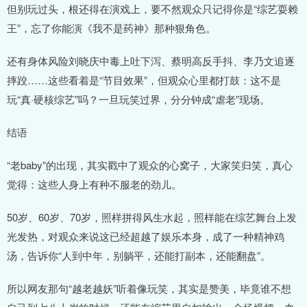
但别玩过头，根还得在演戏上，要不然观众只记得你是“综艺耍赖
王”，忘了你能演《我不是药神》那种狠角色。
还有身体风险刘晓庆中毒上吐下泻、蔡明高反手抖、李乃文追逐
摔跤……这些看着是“节目效果”，但观众心里都打鼓：这不是
玩“真·硬核综艺”吗？一旦玩笑过界，分分钟成“虐老”现场。
结语
“老baby”的出现，其实戳中了观众的心窝子，大家笑归笑，真心
觉得：这些人身上有种不服老的劲儿。
50岁、60岁、70岁，照样拼得风生水起，照样能在综艺舞台上发
光发热，对观众来说这已经超越了娱乐本身，成了一种精神鸡
汤，告诉你“人到中年，别躺平，还能打副本，还能翻盘”。
所以网友那句“越老越妖”听着像玩笑，其实是赞美，毕竟谁不想