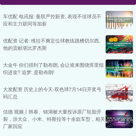
车优配 电讯报: 曼联严控薪资, 表现不佳球员不
应和主力获同等加薪
优配资 记者: 维拉不爽定位球教练跳槽切尔西,
他的贡献堪比罗杰斯
大金牛 你们得到了勒布朗, 会让谁来围绕库里组
织进攻? 追梦: 是勒布朗!
大发配资 历史上的今天-双色球7月14日开奖号
码汇总
信德 视频丨韩泰、锦湖被大量投诉原厂轮胎开
裂，涉大众、小米、特斯拉等十余款车型，相关
厂家回应