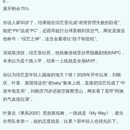
g”。
展开剩余75%
你说人家50岁了，结果能在综艺里玩成“表情管理失败的卧底”、
能把“PK”说成“PC”，还跟邓超打台球耍赖到笑岔气，网友直接送
他称号：“综艺之神”，这含金量堪比“段子制造机”。
演戏靠演技，综艺靠社死，他就像游戏里自带隐藏剧情的NPC，
本来以为是个路人甲，结果一上线就是全场MVP。
你以为综艺是年轻人蹦迪的地方？错！2025年开年以来，刘晓
庆、叶童、唐国强这些“老baby”集体上线，直接把综艺玩成了“中
老年电竞局”，刘晓庆75岁还能空腹爬雪山，网友看了直呼“阿姨
的气血值拉满”。
叶童在《乘风2025》里熬夜练舞，一跳就是《My Way》，硬生
生带队拿第一，姐的态度就是：比累？那年轻人也得先趴下。