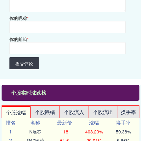
你的昵称
*
你的邮箱
*
提交评论
个股实时涨跌榜
个股跌幅
个股流入
个股流出
换手率
个股涨幅
排名
名称
最新价
涨幅
换手率
1
N展芯
118
403.20%
59.38%
2
毕得医药
61.6
20.01%
5.66%