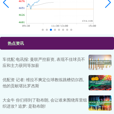
热点资讯
车优配 电讯报: 曼联严控薪资, 表现不佳球员不
应和主力获同等加薪
优配资 记者: 维拉不爽定位球教练跳槽切尔西,
他的贡献堪比罗杰斯
大金牛 你们得到了勒布朗, 会让谁来围绕库里组
织进攻? 追梦: 是勒布朗!