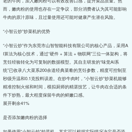
老的牛肉，加入嫩肉粉可以有效改善口感，提升菜品质量。然
而，嫩肉粉的使用也存在一定争议，部分消费者认为其可能影响
牛肉的原汁原味，且过量使用还可能对健康产生潜在风险。
“小智云炒”炒菜机的优势
“小智云炒”作为东莞市山智智能科技有限公司的核心产品，采用A
I算法为核心技术，通过“硬件 + 算法 + 物联网”三位一体架构，将
烹饪经验转化为可复制的数据模型。其自主研发的“味觉AI系
统”已收录八大菜系200余道经典菜肴的烹饪参数，精度可控制至
秒级升温和0.1克投料误差。在炒牛肉时，“小智云炒”炒菜机能够
精准控制火候和时间，模拟厨师的精湛技艺，让牛肉在合适的条
件下炒熟，最大程度保留牛肉的鲜嫩口感。
展开剩余41%
是否添加嫩肉粉的选择
如果使用“小智云炒”炒菜机，其实可以根据实际情况决定是否添