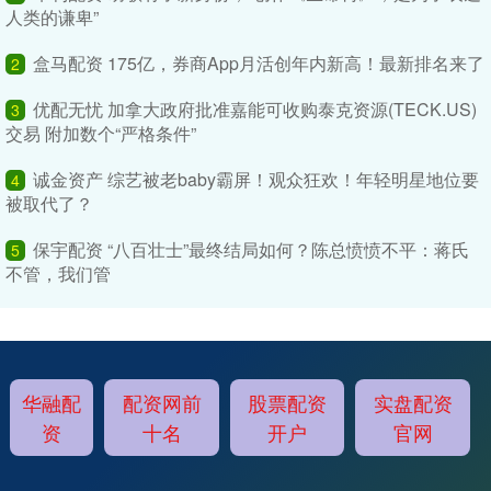
人类的谦卑”
盒马配资 175亿，券商App月活创年内新高！最新排名来了
2
优配无忧 加拿大政府批准嘉能可收购泰克资源(TECK.US)
3
交易 附加数个“严格条件”
诚金资产 综艺被老baby霸屏！观众狂欢！年轻明星地位要
4
被取代了？
保宇配资 “八百壮士”最终结局如何？陈总愤愤不平：蒋氏
5
不管，我们管
华融配
配资网前
股票配资
实盘配资
资
十名
开户
官网