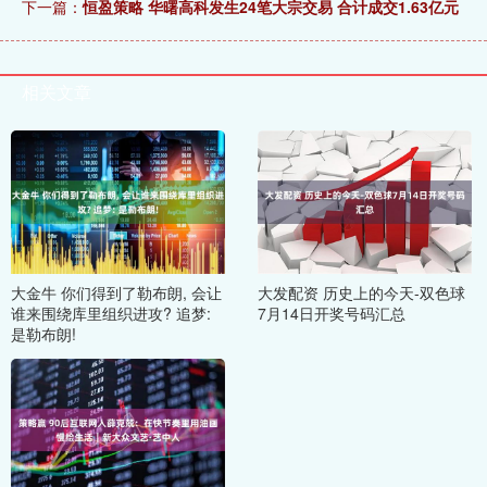
下一篇：
恒盈策略 华曙高科发生24笔大宗交易 合计成交1.63亿元
相关文章
大金牛 你们得到了勒布朗, 会让
大发配资 历史上的今天-双色球
谁来围绕库里组织进攻? 追梦:
7月14日开奖号码汇总
是勒布朗!